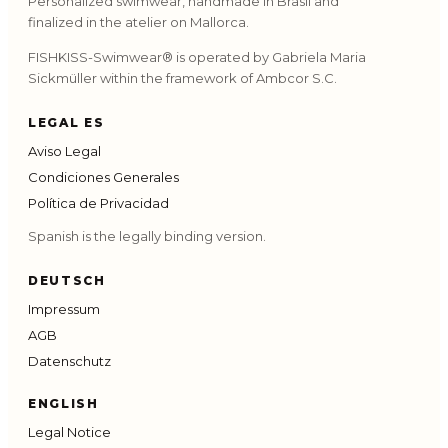
Personalized swimwear, handmade in Brasil and
finalized in the atelier on Mallorca.
FISHKISS-Swimwear® is operated by Gabriela Maria
Sickmüller within the framework of Ambcor S.C.
LEGAL ES
Aviso Legal
Condiciones Generales
Política de Privacidad
Spanish is the legally binding version.
DEUTSCH
Impressum
AGB
Datenschutz
ENGLISH
Legal Notice