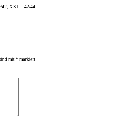
0/42, XXL – 42/44
sind mit
*
markiert