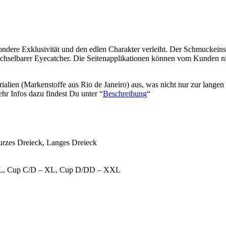
esondere Exklusivität und den edlen Charakter verleiht. Der Schmuckei
rwechselbarer Eyecatcher. Die Seitenapplikationen können vom Kunden ni
alien (Markenstoffe aus Rio de Janeiro) aus, was nicht nur zur langen
hr Infos dazu findest Du unter “
Beschreibung
“
urzes Dreieck, Langes Dreieck
– L, Cup C/D – XL, Cup D/DD – XXL