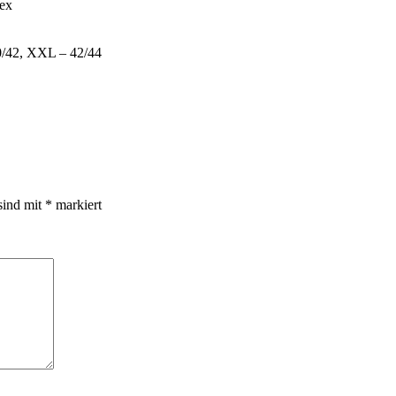
ex
0/42, XXL – 42/44
sind mit
*
markiert