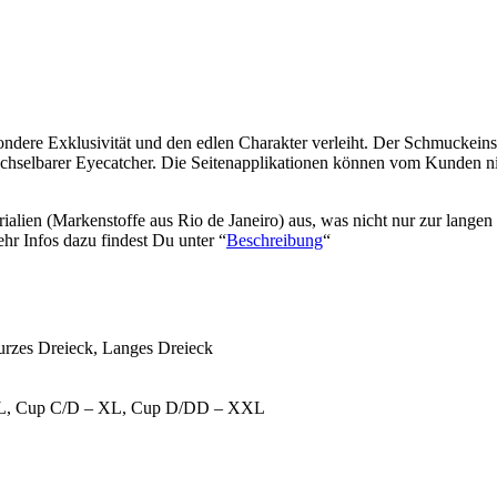
esondere Exklusivität und den edlen Charakter verleiht. Der Schmuckei
rwechselbarer Eyecatcher. Die Seitenapplikationen können vom Kunden ni
alien (Markenstoffe aus Rio de Janeiro) aus, was nicht nur zur langen
hr Infos dazu findest Du unter “
Beschreibung
“
urzes Dreieck, Langes Dreieck
– L, Cup C/D – XL, Cup D/DD – XXL