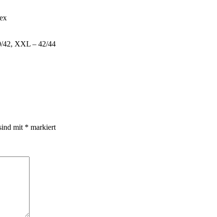
ex
0/42, XXL – 42/44
sind mit
*
markiert