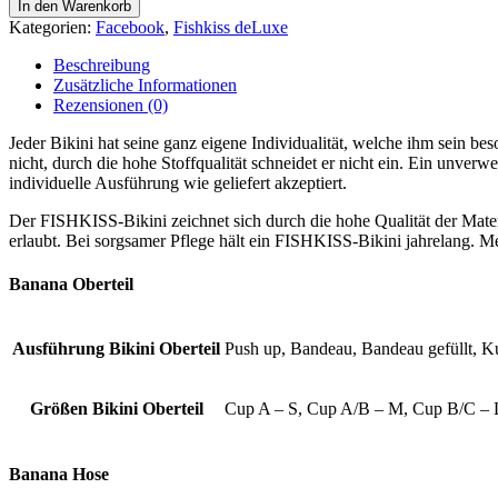
Banana
In den Warenkorb
Bikini
Kategorien:
Facebook
,
Fishkiss deLuxe
Menge
Beschreibung
Zusätzliche Informationen
Rezensionen (0)
Jeder Bikini hat seine ganz eigene Individualität, welche ihm sein b
nicht, durch die hohe Stoffqualität schneidet er nicht ein. Ein unve
individuelle Ausführung wie geliefert akzeptiert.
Der FISHKISS-Bikini zeichnet sich durch die hohe Qualität der Materi
erlaubt. Bei sorgsamer Pflege hält ein FISHKISS-Bikini jahrelang. Me
Banana Oberteil
Ausführung Bikini Oberteil
Push up, Bandeau, Bandeau gefüllt, K
Größen Bikini Oberteil
Cup A – S, Cup A/B – M, Cup B/C 
Banana Hose