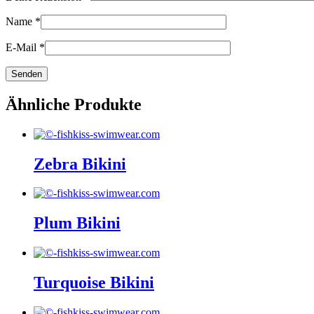
Name
*
E-Mail
*
Ähnliche Produkte
Zebra Bikini
Plum Bikini
Turquoise Bikini