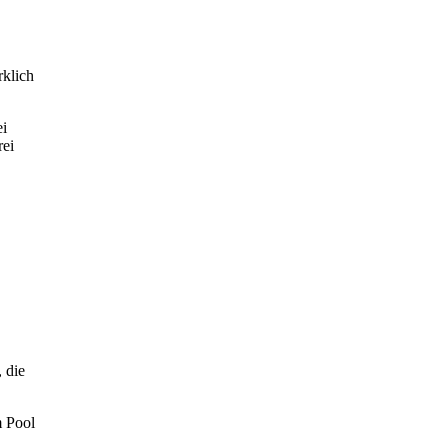
rklich
ei
rei
 die
m Pool