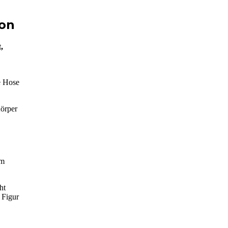
ion
,
ie Hose
Körper
am
ht
 Figur