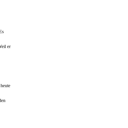
 Es
eil er
 heute
den