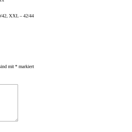
0/42, XXL – 42/44
sind mit
*
markiert