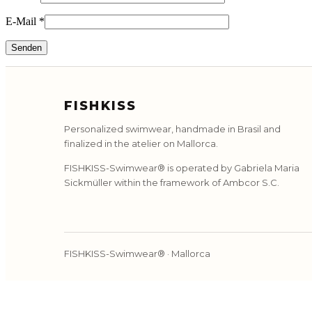
E-Mail
*
FISHKISS
Personalized swimwear, handmade in Brasil and
finalized in the atelier on Mallorca.
FISHKISS-Swimwear® is operated by Gabriela Maria
Sickmüller within the framework of Ambcor S.C.
FISHKISS-Swimwear® · Mallorca