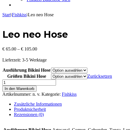
Start
\
Fishkiss
\
Leo neo Hose
Leo neo Hose
€
65.00
–
€
105.00
Lieferzeit:
3-5 Werktage
Ausführung Bikini Hose
Größen Bikini Hose
Zurücksetzen
Leo
neo
In den Warenkorb
Hose
Artikelnummer:
n. v.
Kategorie:
Fishkiss
Menge
Zusätzliche Informationen
Produktsicherheit
Rezensionen (0)
Ausführung Bikini Hose
Artesanal, Comun, Gebunden, Tanga, Lur