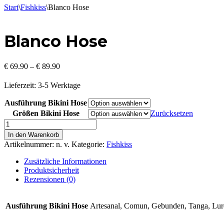
Start
\
Fishkiss
\
Blanco Hose
Blanco Hose
€
69.90
–
€
89.90
Lieferzeit:
3-5 Werktage
Ausführung Bikini Hose
Größen Bikini Hose
Zurücksetzen
Blanco
Hose
In den Warenkorb
Menge
Artikelnummer:
n. v.
Kategorie:
Fishkiss
Zusätzliche Informationen
Produktsicherheit
Rezensionen (0)
Ausführung Bikini Hose
Artesanal, Comun, Gebunden, Tanga, Lur