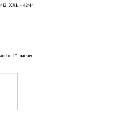
0/42, XXL – 42/44
sind mit
*
markiert