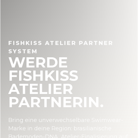
FISHKISS ATELIER PARTNER
SYSTEM
WERDE
FISHKISS
ATELIER
PARTNERIN.
Bring eine unverwechselbare Swimwear-
Marke in deine Region: brasilianische
Bademoden-DNA, Atelier-Finalisierung auf