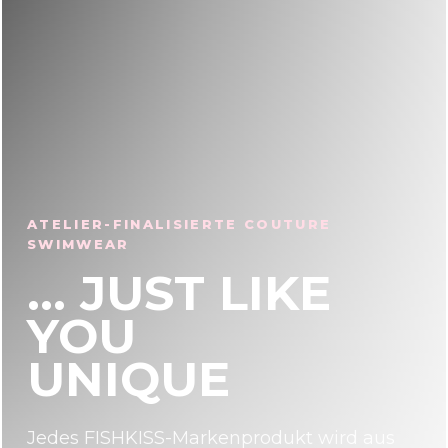
ATELIER-FINALISIERTE COUTURE
SWIMWEAR
... JUST LIKE
YOU
UNIQUE
Jedes FISHKISS-Markenprodukt wird aus