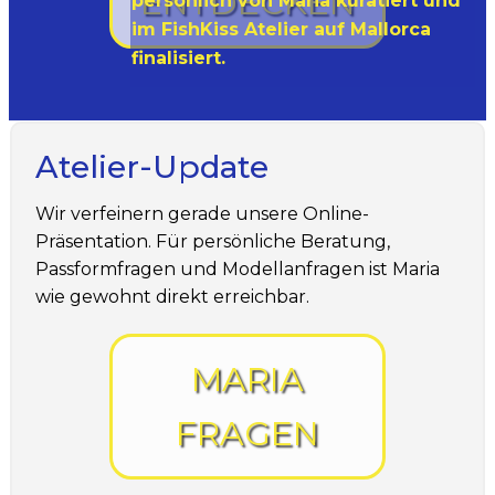
ENTDECKEN
persönlich von Maria kuratiert und
im FishKiss Atelier auf Mallorca
finalisiert.
Atelier-Update
Wir verfeinern gerade unsere Online-
Präsentation. Für persönliche Beratung,
Passformfragen und Modellanfragen ist Maria
wie gewohnt direkt erreichbar.
MARIA
FRAGEN