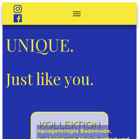
HOME
DIE STORY
BESCHREIBUNG
UNIQUE.
SHOP
Just like you.
KOLLEKTION
Handgefertigte Bademode,