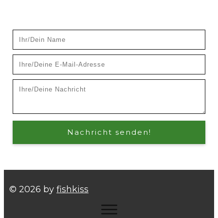
Nachricht senden!
©
2026
by
fishkiss