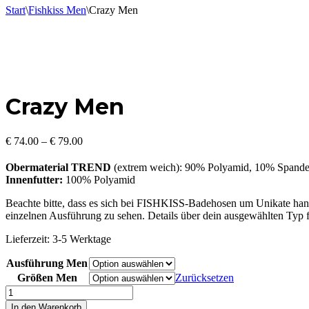
Start
\
Fishkiss Men
\
Crazy Men
Crazy Men
€
74.00
–
€
79.00
Obermaterial TREND
(extrem weich): 90% Polyamid, 10% Spand
Innenfutter:
100% Polyamid
Beachte bitte, dass es sich bei FISHKISS-Badehosen um Unikate hande
einzelnen Ausführung zu sehen. Details über dein ausgewählten Typ f
Lieferzeit:
3-5 Werktage
Ausführung Men
Größen Men
Zurücksetzen
Crazy
Men
In den Warenkorb