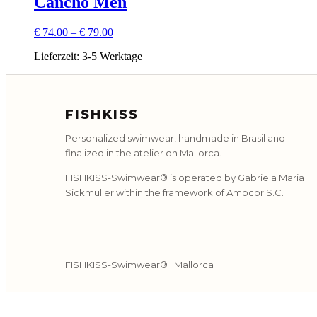
Cancho Men
€
74.00
–
€
79.00
Lieferzeit:
3-5 Werktage
FISHKISS
Personalized swimwear, handmade in Brasil and
finalized in the atelier on Mallorca.
FISHKISS-Swimwear® is operated by Gabriela Maria
Sickmüller within the framework of Ambcor S.C.
FISHKISS-Swimwear® · Mallorca